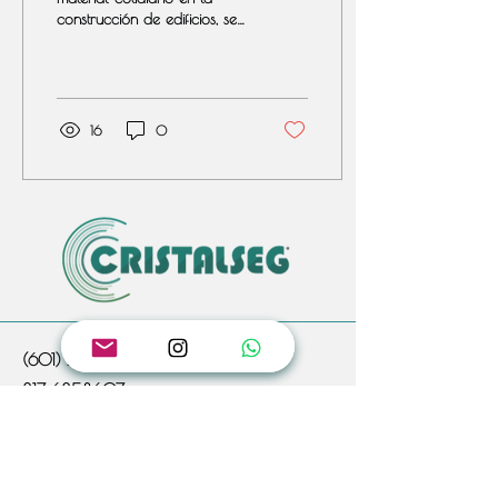
construcción de edificios, se
ha integrado rápidamente
en el paisaje urbano para...
16
0
(601) 223 0348
317 6358607
315 7981857
info@cristalseg.co