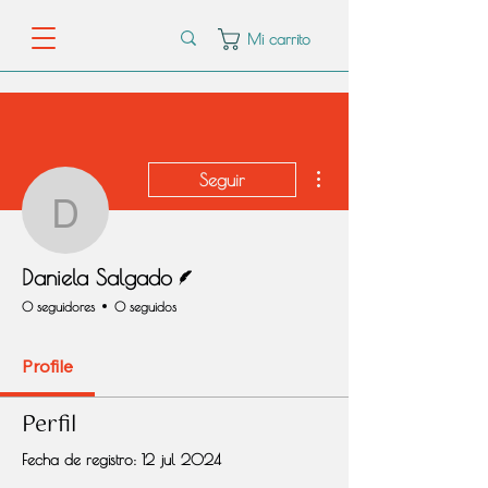
Mi carrito
Más acciones
Seguir
Daniela Salgado
Escritor
Daniela Salgado
0 seguidores
0 seguidos
Profile
Perfil
Fecha de registro: 12 jul 2024