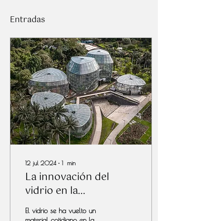
Entradas
12 jul 2024
∙
1
min
La innovación del
vidrio en la
arquitectura
El vidrio se ha vuelto un
colombiana
material cotidiano en la