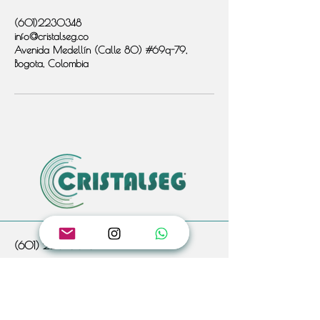
(601)2230348
info@cristalseg.co
Avenida Medellín (Calle 80) #69q-79,
Bogota, Colombia
(601) 223 0348
317 6358607
315 7981857
info@cristalseg.co