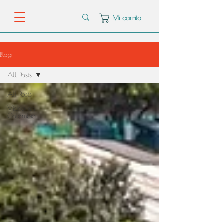
Mi carrito
Blog
All Posts
All Posts
Vidrio en
Colombia