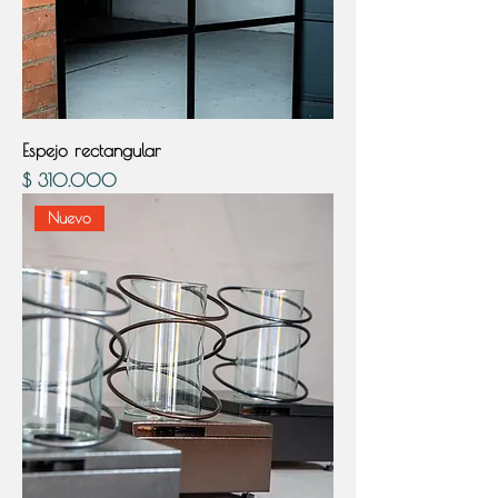
Espejo rectangular
Precio
$ 310.000
Nuevo