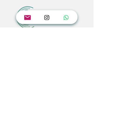
(601) 223 0348
317 6358607
315 7981857
info@cristalseg.co