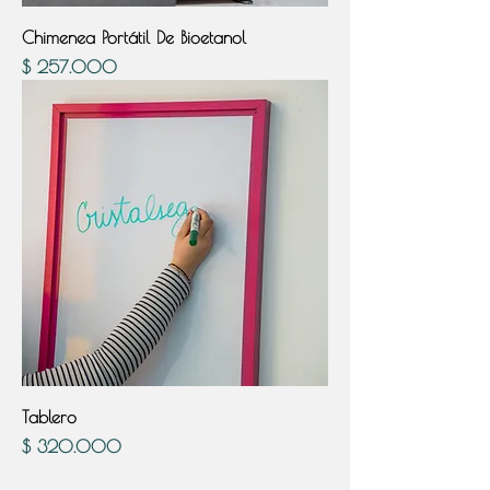
Chimenea Portátil De Bioetanol
Precio
$ 257.000
Tablero
Precio
$ 320.000